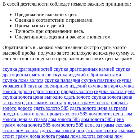
В своей деятельности соблюдет немало важных принципов:
Предложение выгодных цен.
Оценка в соответствии с правилами.
Прием разных изделий.
Точность при определении веса.
Оперативность оценки и расчета с клиентом.
Обратившись в , можно максимально быстро сдать золото
высокой пробы, получив за это неплохую денежную сумму за
счет честности оценки и предложения высоких цен за грамм.
скупка драгоценностей
скупка драгоценных камней
скупка
драгоценных металлов
скупка изделий с бриллиантами
скупка лома золота
скупка палладия
скупка платины
скупка
украшений
скупка ювелирных изделий
скупка янтаря
скупка
золота дорого
сдать золото
продать золото
скупка золота цена
скупка золота цена
выгодно сдать золото
скупка золота цена
за грамм
сдать грамм золота
продать грамм золота
продать
золото дорого
сдать золото 585
сдать золото цена за грамм
продать золото цена
продать золото 585
лом золота цена
лом
золота цена за грамм
лом золота 585
лом золота 585 цена
грамм лома золота 585
лом золота 585 цена за грамм
сколько
стоит лом золота
сдать лом золота
продать лом золота
сколько
стоит грамм лома золота
грамм лома золота сегодня
лом